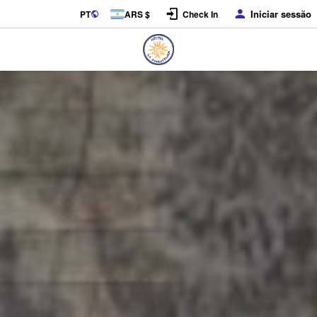
Iniciar sessão
PT
ARS $
Check In