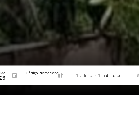
lida
Código Promocional
1
adulto
•
1
habitación
tura