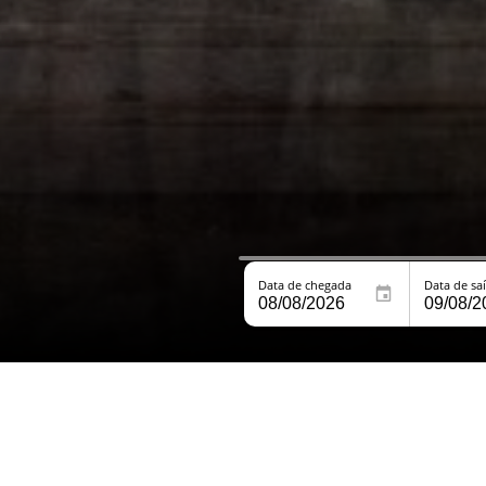
Data de chegada
Data de sa
bem-vindo a