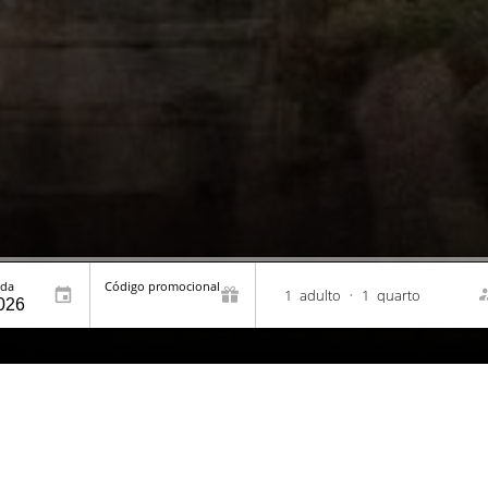
ída
Código promocional
1
adulto
•
1
quarto